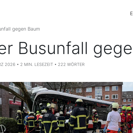
E
unfall gegen Baum
er Busunfall geg
Z 2026 • 2 MIN. LESEZEIT • 222 WÖRTER