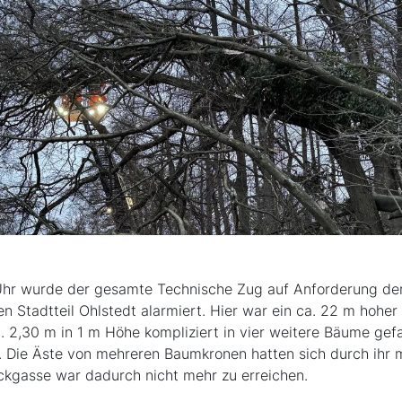
hr wurde der gesamte Technische Zug auf Anforderung der
 Stadtteil Ohlstedt alarmiert. Hier war ein ca. 22 m hohe
2,30 m in 1 m Höhe kompliziert in vier weitere Bäume gefa
t. Die Äste von mehreren Baumkronen hatten sich durch ihr
Sackgasse war dadurch nicht mehr zu erreichen.