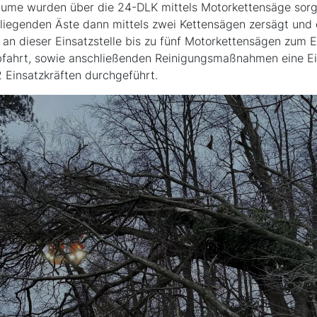
äume wurden über die 24-DLK mittels Motorkettensäge sor
liegenden Äste dann mittels zwei Kettensägen zersägt und 
n dieser Einsatzstelle bis zu fünf Motorkettensägen zum Ei
bfahrt, sowie anschließenden Reinigungsmaßnahmen eine Ei
 Einsatzkräften durchgeführt.