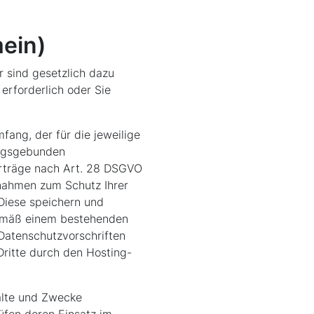
ein)
ir sind gesetzlich dazu
erforderlich oder Sie
fang, der für die jeweilige
ungsgebunden
erträge nach Art. 28 DSGVO
ßnahmen zum Schutz Ihrer
 Diese speichern und
gemäß einem bestehenden
 Datenschutzvorschriften
ritte durch den Hosting-
halte und Zwecke
rüfen deren Einsatz im