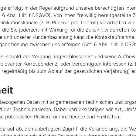
ge erfolgt in der Regel aufgrund unseres berechtigten Inter
6 Abs. 1 lit. f DSGVO). Von Ihnen freiwillig bereitgestellte
kationskanäle (z. B. Rückruf per Telefon) verarbeiten wir a
), die Sie jederzeit mit Wirkung für die Zukunft widerrufen 
ge und unserer Kundenbeziehung kann die Kontaktaufnahme
ngsbeziehung zwischen uns erfolgen (Art. 6 Abs. 1 lit. b DSG
n, sobald der Vorgang abgeschlossen ist und keine Aufbewa
levanter Korrespondenz) oder berechtigten Interessen (z. 
egelmäßig bis zum Ablauf der gesetzlichen Verjährung) e
eit
enbezogenen Daten mit angemessenen technischen und orga
d der Technik basieren. Dabei berücksichtigen wir Art, Um
 potenziellen Risiken für Ihre Rechte und Freiheiten.
arauf ab, den unbefugten Zugriff, die Veränderung, die We
Zudem setzen wir auf den Datenschutz durch datenschutzfre