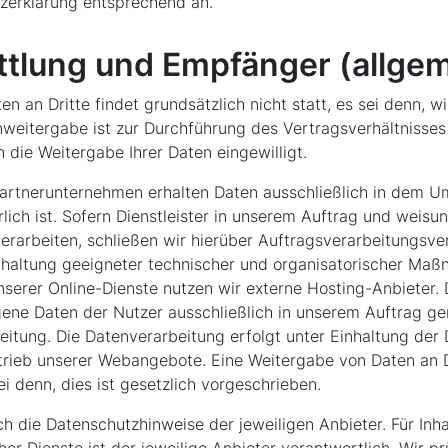
zerklärung entsprechend an.
tlung und Empfänger (allgem
en an Dritte findet grundsätzlich nicht statt, es sei denn, w
enweitergabe ist zur Durchführung des Vertragsverhältnisses 
 die Weitergabe Ihrer Daten eingewilligt.
Partnerunternehmen erhalten Daten ausschließlich in dem Um
lich ist. Sofern Dienstleister in unserem Auftrag und weis
rarbeiten, schließen wir hierüber Auftragsverarbeitungsv
inhaltung geeigneter technischer und organisatorischer Ma
unserer Online-Dienste nutzen wir externe Hosting-Anbieter.
ene Daten der Nutzer ausschließlich in unserem Auftrag 
eitung. Die Datenverarbeitung erfolgt unter Einhaltung der
trieb unserer Webangebote. Eine Weitergabe von Daten an D
sei denn, dies ist gesetzlich vorgeschrieben.
ich die Datenschutzhinweise der jeweiligen Anbieter. Für In
er Dienste ist der jeweilige Anbieter verantwortlich. Wir p