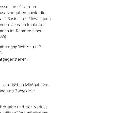
esses an effizienter
 Zusatzangaben sowie die
uf Basis Ihrer Einwilligung
können. Je nach konkreter
 auch im Rahmen einer
VO).
hrungspflichten (z. B.
B.
ntgegenstehen.
nisatorischen Maßnahmen,
fang und Zweck der
itergabe und den Verlust
undliche Voreinstellungen